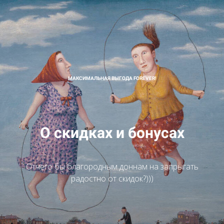
МАКСИМАЛЬНАЯ ВЫГОДА FOREVER!
О скидках и бонусах
Отчего бы благородным доннам на запрыгать
радостно от скидок?)))