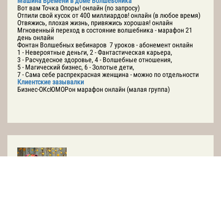
Машина Времени в доме Волшеьбника
Вот вам Точка Опоры! онлайн (по запросу)
Отпили свой кусок от 400 миллиардов! онлайн (в любое время)
Отвяжись, плохая жизнь, привяжись хорошая! онлайн
Мгновенный переход в состояние волшебника - марафон 21
день онлайн
Фонтан Волшебных вебинаров 7 уроков - абонемент онлайн
1 - Невероятные деньги, 2 - Фантастическая карьера,
3 - Расчудесное здоровье, 4 - Волшебные отношения,
5 - Магический бизнес, 6 - Золотые дети,
7 - Сама себе распрекрасная женщина - можно по отдельности
Клиентские зазывалки
Бизнес-ОКсЮМОРон марафон онлайн (малая группа)
Марафоны и сезонные вебинары- проводятся 1-2 раза в годв
определенное время