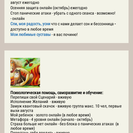
август ежегодно
Осенняя защита онлайн (октябрь) ежегодно
Стоп панические атаки - убрать с одного сеанса - возможно!
- онлайн
Спи, моя радость, усни
что с нами делает сон и бессонница
-
доступно в любое время
Мои любимые суставы
- я вас починю!
Психологическая помощь, саморазвитие и обучение:
Перепиши свой Сценарий - вживую
Исполнение Желаний - вживую
Замуж квантовый скачок - вживую группа макс. 10 чел, первые
выхи августа
Мой ребенок - золото онлайн (в любое время)
Метафора - 4 уровня онлайн (начало - октябрь)
Страха больше нет онлайн - без блока о панических атаках (в
любое время)
Перестань себе вредить - вживую